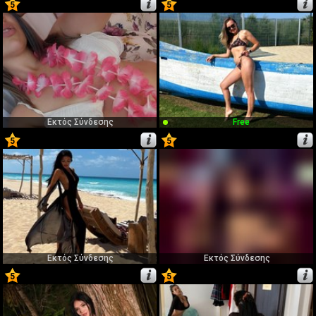
5
5
5
6
Εκτός Σύνδεσης
Free
5
5
7
8
Εκτός Σύνδεσης
Εκτός Σύνδεσης
5
5
9
10