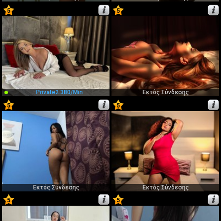
5
5
75
76
Private
2.380/min
Εκτός Σύνδεσης
5
5
77
78
Εκτός Σύνδεσης
Εκτός Σύνδεσης
5
5
79
80