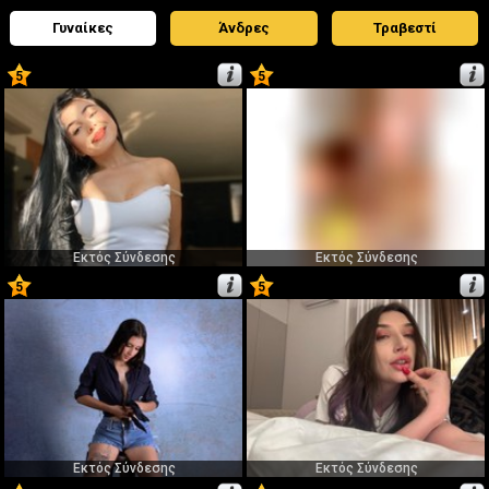
Γυναίκες
Άνδρες
Τραβεστί
5
5
1
2
Εκτός Σύνδεσης
Εκτός Σύνδεσης
5
5
3
4
Εκτός Σύνδεσης
Εκτός Σύνδεσης