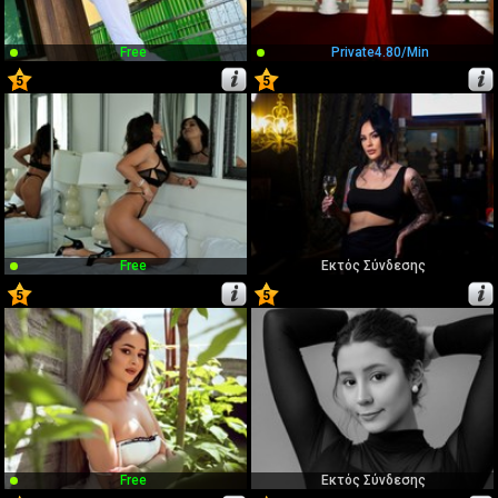
Free
Private
4.80/min
5
5
15
16
Free
Εκτός Σύνδεσης
5
5
17
18
Free
Εκτός Σύνδεσης